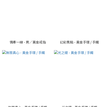
情牽一線 - 男／黃金戒指
幻彩焦點 - 黃金手環 / 手鐲