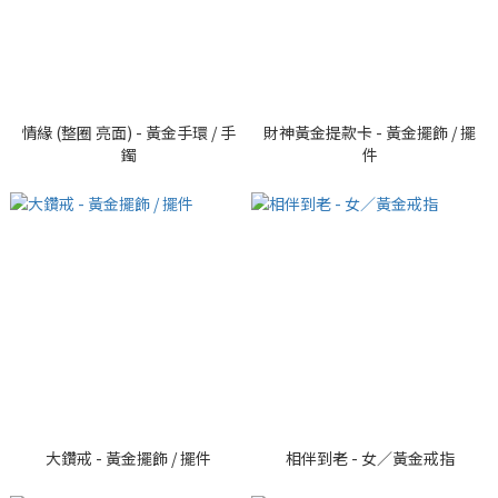
情緣 (整圈 亮面) - 黃金手環 / 手
財神黃金提款卡 - 黃金擺飾 / 擺
鐲
件
大鑽戒 - 黃金擺飾 / 擺件
相伴到老 - 女／黃金戒指