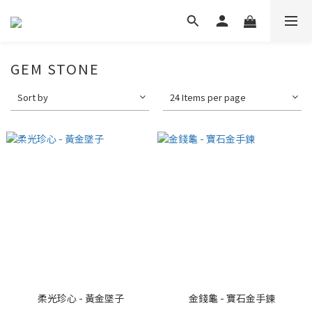
GEM STONE
Sort by
24 Items per page
柔光珍心 - 黃金墜子
金錢龜 - 寶石金手鍊