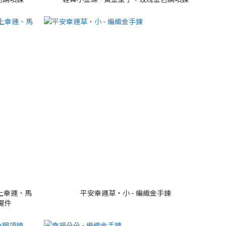
上幸運、馬
平安幸運草・小 - 編織金手鍊
 擺件