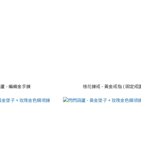
蘆 - 編織金手鍊
桂花鍊戒 - 黃金戒指 ( 固定戒圍