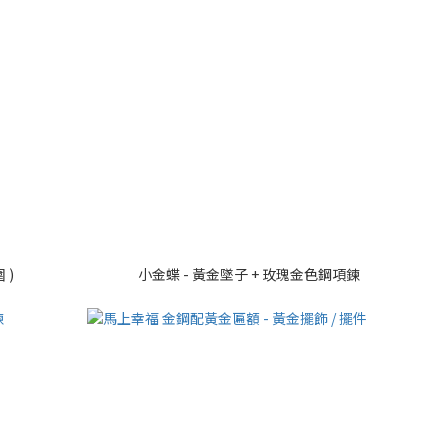
 )
小金蝶 - 黃金墜子 + 玫瑰金色鋼項鍊