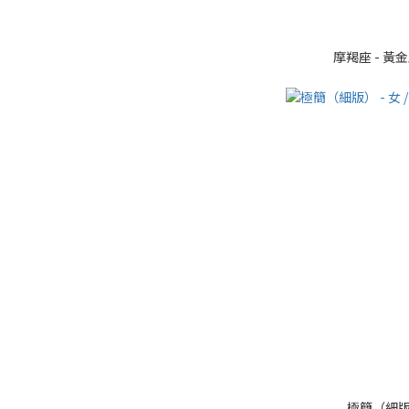
摩羯座 - 黃
極簡（細版）