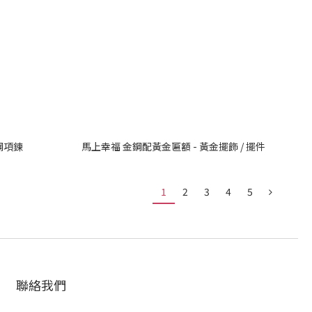
鋼項鍊
馬上幸福 金鋼配黃金匾額 - 黃金擺飾 / 擺件
1
2
3
4
5
聯絡我們