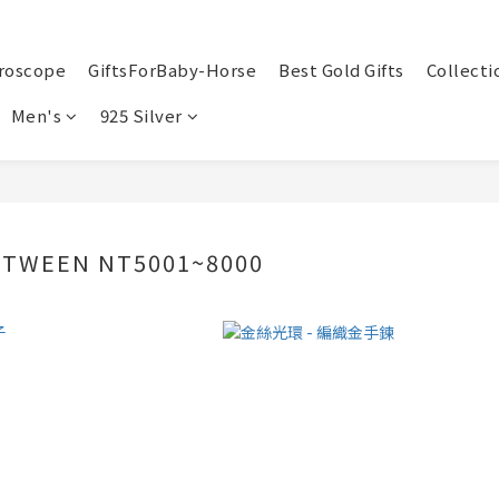
roscope
GiftsForBaby-Horse
Best Gold Gifts
Collecti
Men's
925 Silver
ETWEEN NT5001~8000