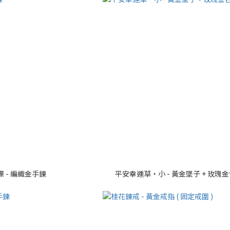
 - 編織金手鍊
平安幸運草・小 - 黃金墜子 + 玫瑰