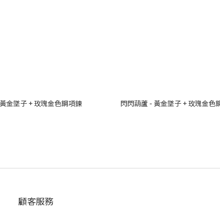
 黃金墜子 + 玫瑰金色鋼項鍊
閃閃葫蘆 - 黃金墜子 + 玫瑰金色
顧客服務