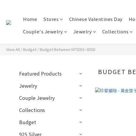
Home
Stores
Chinese Valentines Day
Ho
Couple's Jewelry
Jewelry
Collections
View All
/
Budget
/
Budget Between NT5001~8000
BUDGET B
Featured Products
Jewelry
Couple Jewelry
Collections
Budget
925 Silver