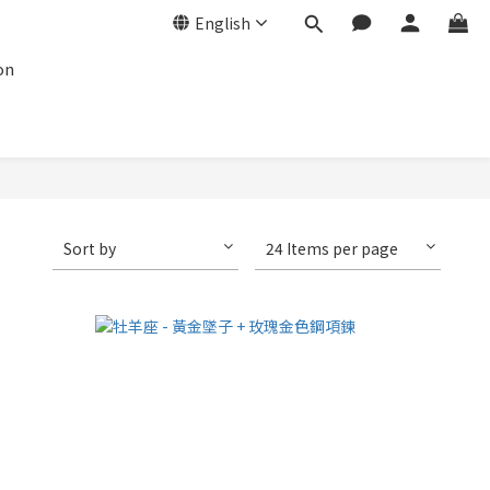
English
on
Sort by
24 Items per page