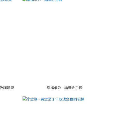
金色鋼項鍊
幸福朵朵 - 編織金手鍊