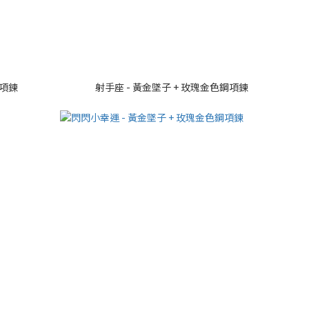
鋼項鍊
射手座 - 黃金墜子 + 玫瑰金色鋼項鍊