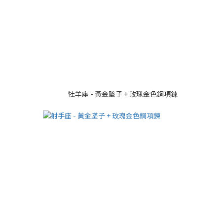
牡羊座 - 黃金墜子 + 玫瑰金色鋼項鍊