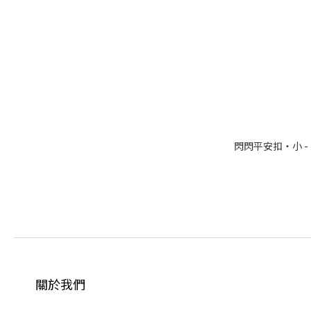
閃閃平安扣・小 -
關於我們