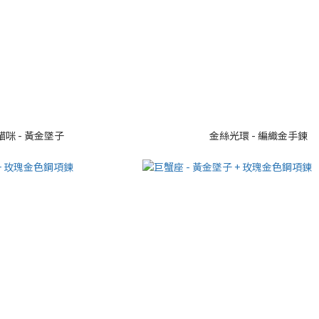
咪 - 黃金墜子
金絲光環 - 編織金手鍊