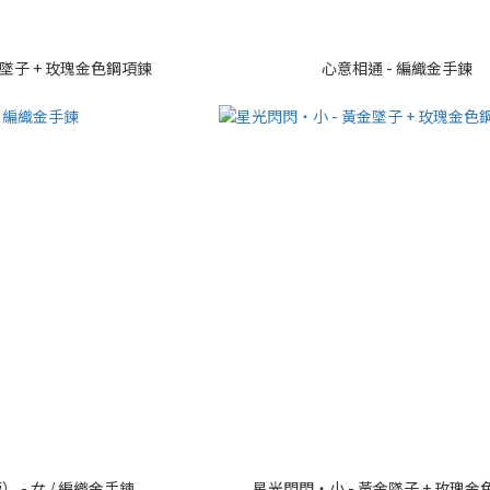
金墜子 + 玫瑰金色鋼項鍊
心意相通 - 編織金手鍊
 - 女 / 編織金手鍊
星光閃閃・小 - 黃金墜子 + 玫瑰