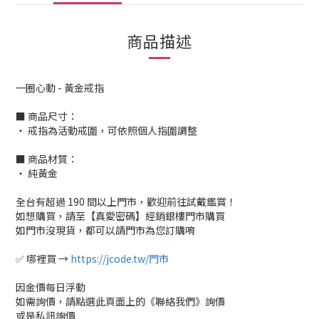
商品描述
一圈心動 - 黃金戒指
■ 商品尺寸：
‧ 戒指為活動戒圍，可依照個人指圍調整
■ 商品材質：
‧ 純黃金
全台有超過 190 間以上門市，歡迎前往試戴鑑賞！
如想購買，請至【真愛密碼】經銷銀樓門市購買
如門市沒現貨，都可以請門市為您訂購唷
✅ 哪裡買 →
https://jcode.tw/門市
因金價每日浮動
如需詢價，請點選此頁面上的《聯絡我們》詢價
或是私訊詢價