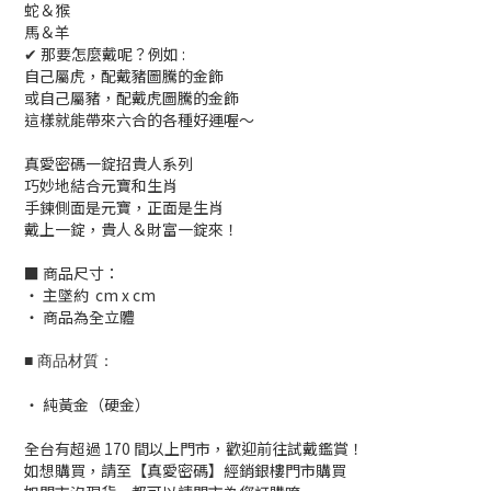
蛇＆猴
馬＆羊
✔ 那要怎麼戴呢？例如 :
自己屬虎，配戴豬圖騰的金飾
或自己屬豬，配戴虎圖騰的金飾
這樣就能帶來六合的各種好運喔～
真愛密碼一錠招貴人系列
巧妙地結合元寶和生肖
手鍊側面是元寶，正面是生肖
戴上一錠，貴人＆財富一錠來！
■ 商品尺寸：
‧ 主墜約 cm x cm
‧ 商品為全立體
■ 商品材質：
‧ 純黃金（硬金）
全台有超過 170 間以上門市，歡迎前往試戴鑑賞！
如想購買，請至【真愛密碼】經銷銀樓門市購買