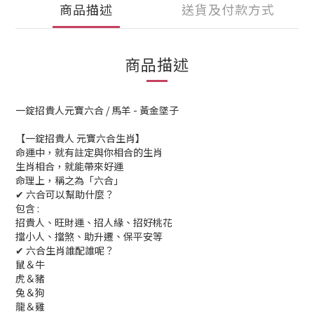
商品描述
送貨及付款方式
商品描述
一錠招貴人元寶六合 / 馬羊 - 黃金墜子
【一錠招貴人 元寶六合生肖】
命運中，就有註定與你相合的生肖
生肖相合，就能帶來好運
命理上，稱之為「六合」
✔ 六合可以幫助什麼？
包含 :
招貴人、旺財運、招人緣、招好桃花
擋小人、擋煞、助升遷、保平安等
✔ 六合生肖誰配誰呢？
鼠＆牛
虎＆豬
兔＆狗
龍＆雞