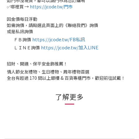
如門市沒現貨，都可以請門市為您訂購唷
✅哪裡買 →
https://jcode.tw/門市
因金價每日浮動
如需詢價，請點選此頁面上的《聯絡我們》詢價
或是私訊詢價
https://jcode.tw/FB私訊
ＦＢ詢價
✅
https://jcode.tw/加入LINE
ＬＩＮＥ詢價
✅
招財、開運、保平安金飾推薦！
情人節女友禮物、生日禮物、周年禮物首選
全台有超過 170 間以上銀樓 & 百貨專櫃門市，歡迎前往試戴！
了解更多