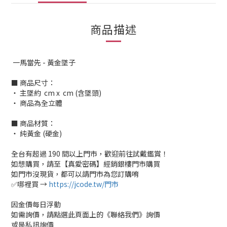
商品描述
一馬當先 - 黃金墜子
■ 商品尺寸：
‧ 主墜約 cm x cm (含墜頭)
‧ 商品為全立體
■ 商品材質：
‧ 純黃金 (硬金)
全台有超過 190 間以上門市，歡迎前往試戴鑑賞！
如想購買，請至【真愛密碼】經銷銀樓門市購買
如門市沒現貨，都可以請門市為您訂購唷
✅哪裡買 →
https://jcode.tw/門市
因金價每日浮動
如需詢價，請點選此頁面上的《聯絡我們》詢價
或是私訊詢價