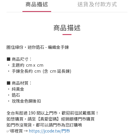
商品描述
送貨及付款方式
商品描述
圈住緣份・迷你鋯石 - 編織金手鍊
■ 商品尺寸：
‧ 主題約 cm x cm
‧ 手鍊全長約 cm (含 cm 延長鍊)
■ 商品材質：
‧ 純黃金
‧ 鋯石
‧ 玫瑰金色鋼後扣
全台有超過 190 間以上門市，歡迎前往試戴鑑賞！
如想購買，請至【真愛密碼】經銷銀樓門市購買
如門市沒現貨，都可以請門市為您訂購唷
✅哪裡買 →
https://jcode.tw/門市