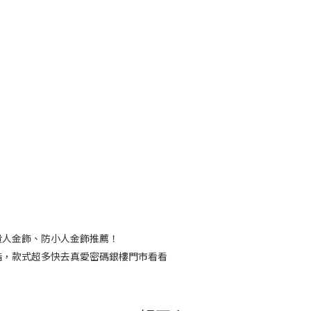
貴人金飾、防小人金飾推薦！
指，款式超多快去真愛密碼銀樓門市看看