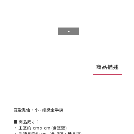
商品描述
寵愛狐仙・小 - 編織金手鍊
■ 商品尺寸：
‧ 主墜約 cm x cm (含墜頭)
‧ 手鍊長度約 cm（含扣頭，延長鍊）