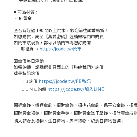
■ 商品材質：
‧ 純黃金
全台有超過 190 間以上門市，歡迎前往試戴鑑賞！
如想購買，請至【真愛密碼】經銷銀樓門市購買
如門市沒現貨，都可以請門市為您訂購唷
哪裡買 →
https://jcode.tw/門市
✅
因金價每日浮動
如需詢價，請點選此頁面上的《聯絡我們》詢價
或是私訊詢價
https://jcode.tw/FB私訊
ＦＢ詢價
✅
https://jcode.tw/加入LINE
ＬＩＮＥ詢價
✅
開運金飾、轉運金飾、招財金飾、招桃花金飾、保平安金飾、招
招財黃金項鍊、招財黃金手鍊、招財黃金墜子墜飾、招財黃金戒
情人節女友禮物、生日禮物、周年禮物、紀念日禮物首選！