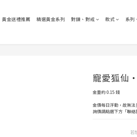
黃金送禮推薦
精選黃金系列
對鍊、對戒
款式
系列
寵愛狐仙・
金重約 0.15 錢
金價每日浮動，故無法
詢價請點選下方「聯絡
若