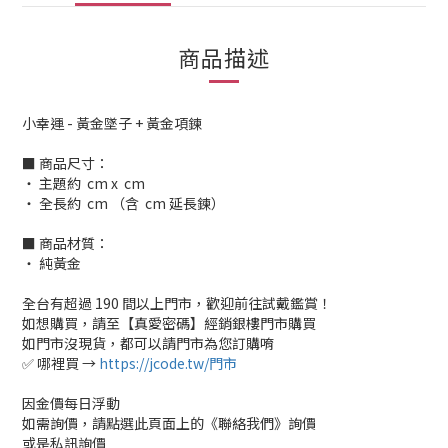
商品描述
小幸運 - 黃金墜子 + 黃金項鍊
■ 商品尺寸：
‧ 主題約 cm x cm
‧ 全長約 cm （含 cm 延長鍊）
■ 商品材質：
‧ 純黃金
全台有超過 190 間以上門市，歡迎前往試戴鑑賞！
如想購買，請至【真愛密碼】經銷銀樓門市購買
如門市沒現貨，都可以請門市為您訂購唷
✅ 哪裡買 →
https://jcode.tw/門市
因金價每日浮動
如需詢價，請點選此頁面上的《聯絡我們》詢價
或是私訊詢價