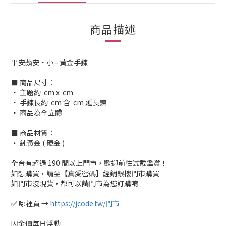
商品描述
平安蘋安・小 - 黃金手鍊
■ 商品尺寸：
‧ 主題約 cm x cm
‧ 手鍊長約 cm 含 cm 延長鍊
‧ 商品為全立體
■ 商品材質：
‧ 純黃金 ( 硬金 )
全台有超過 190 間以上門市，歡迎前往試戴鑑賞！
如想購買，請至【真愛密碼】經銷銀樓門市購買
如門市沒現貨，都可以請門市為您訂購唷
✅ 哪裡買 →
https://jcode.tw/門市
因金價每日浮動