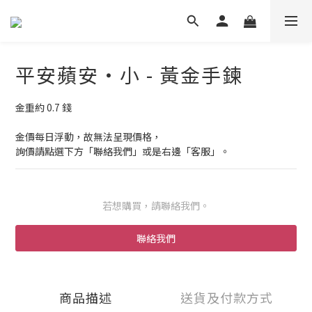
平安蘋安・小 - 黃金手鍊
金重約 0.7 錢
金價每日浮動，故無法呈現價格，
詢價請點選下方「聯絡我們」或是右邊「客服」。
若想購買，請聯絡我們。
聯絡我們
商品描述
送貨及付款方式