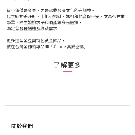
這不僅僅是金豆，更是承載台灣文化的守護神。
包含財神爺旺財、土地公招財、媽祖和觀音保平安、文昌帝君求
學業、註生娘娘求子和順產等多元選擇，
滿足您各種送禮及收藏需求。
更多造型金豆與特色黃金飾品，
就在台灣金飾領導品牌「J'code 真愛密碼」！
了解更多
關於我們