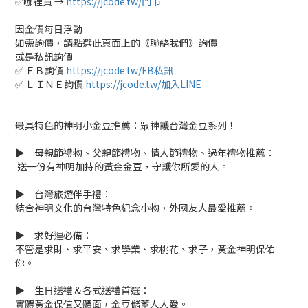
✅哪裡買 →
https://jcode.tw/門市
因金價每日浮動
如需詢價，請點選此頁面上的《聯絡我們》詢價
或是私訊詢價
✅ ＦＢ詢價
https://jcode.tw/FB私訊
✅ ＬＩＮＥ詢價
https://jcode.tw/加入LINE
最具特色的神明小金豆推薦：眾神護台灣金豆系列！
▶ 母親節禮物、父親節禮物、情人節禮物、過年禮物推薦：
送一份有神明加持的黃金金豆，守護你所愛的人。
▶ 台灣旅遊伴手禮：
結合神明文化的台灣特色紀念小物，外國友人最愛推薦。
▶ 求好運必備：
不管是求財、求平安、求學業、求桃花、求子，黃金神明保佑
你。
▶ 生日送禮＆各式送禮首選：
實體黃金保值又體面，金豆儲蓄人人愛。