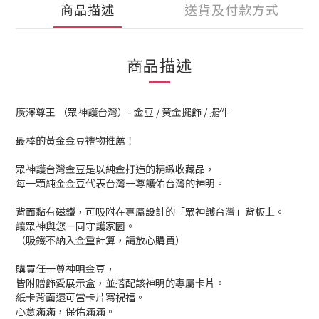
商品描述
送貨及付款方式
商品描述
廣澤尊王 （眾神護台灣）- 金豆 / 黃金擺飾 / 擺件
最棒的黃金金豆禮物推薦！
眾神護台灣金豆是以純金打造的精緻收藏品，
每一顆純金金豆代表台灣一尊護佑台灣的神明。
背面黏有磁鐵，可吸附在專屬設計的「眾神護台灣」背板上。
讓眾神與您一同守護家園。
（吸鐵不納入金重計算，請放心購買）
購買任一尊神明金豆，
皆附贈飾愛展示盒，並搭配該神明的專屬卡片。
紙卡背面還可當卡片寫祝福。
心意滿滿，保佑滿滿。