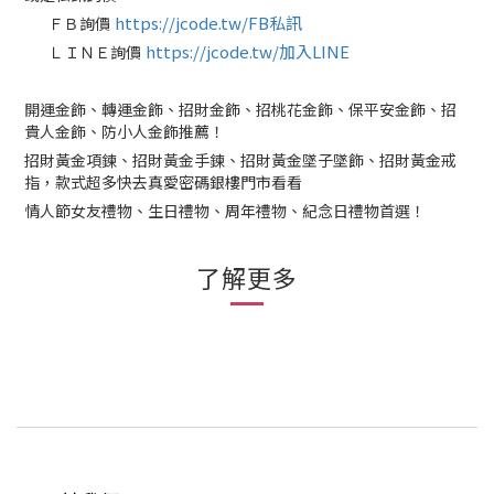
https://jcode.tw/FB私訊
ＦＢ詢價
✅
https://jcode.tw/加入LINE
ＬＩＮＥ詢價
✅
開運金飾、轉運金飾、招財金飾、招桃花金飾、保平安金飾、招
貴人金飾、防小人金飾推薦！
招財黃金項鍊、招財黃金手鍊、招財黃金墜子墜飾、招財黃金戒
指，款式超多快去真愛密碼銀樓門市看看
情人節女友禮物、生日禮物、周年禮物、紀念日禮物首選！
了解更多