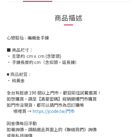
商品描述
心戀狐仙 - 編織金手鍊
■ 商品尺寸：
‧ 主墜約 cm x cm (含墜頭)
‧ 手鍊長度約 cm（含扣頭，延長鍊）
■ 商品材質：
‧ 純黃金
全台有超過 190 間以上門市，歡迎前往試戴鑑賞！
如想購買，請至【真愛密碼】經銷銀樓門市購買
如門市沒現貨，都可以請門市為您訂購唷
哪裡買 →
https://jcode.tw/門市
✅
因金價每日浮動
如需詢價，請點選此頁面上的《聯絡我們》詢價
或是私訊詢價