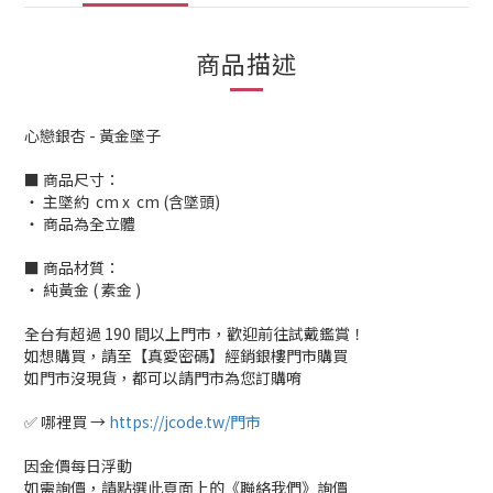
商品描述
心戀銀杏 - 黃金墜子
■ 商品尺寸：
‧ 主墜約 cm x cm (含墜頭)
‧ 商品為全立體
■ 商品材質：
‧ 純黃金 ( 素金 )
全台有超過 190 間以上門市，歡迎前往試戴鑑賞！
如想購買，請至【真愛密碼】經銷銀樓門市購買
如門市沒現貨，都可以請門市為您訂購唷
✅ 哪裡買 →
https://jcode.tw/門市
因金價每日浮動
如需詢價，請點選此頁面上的《聯絡我們》詢價