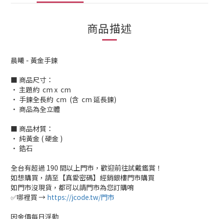
商品描述
晨曦 - 黃金手鍊
■ 商品尺寸：
‧ 主題約 cm x cm
‧ 手鍊全長約 cm (含 cm 延長鍊)
‧ 商品為全立體
■ 商品材質：
‧ 純黃金 ( 硬金 )
‧ 鋯石
全台有超過 190 間以上門市，歡迎前往試戴鑑賞！
如想購買，請至【真愛密碼】經銷銀樓門市購買
如門市沒現貨，都可以請門市為您訂購唷
✅哪裡買 →
https://jcode.tw/門市
因金價每日浮動