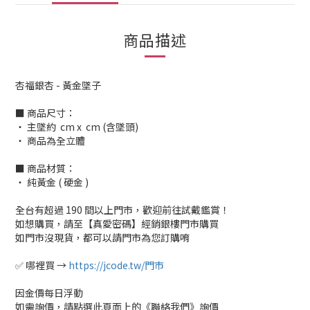
商品描述
杏福銀杏 - 黃金墜子
■ 商品尺寸：
‧ 主墜約 cm x cm (含墜頭)
‧ 商品為全立體
■ 商品材質：
‧ 純黃金 ( 硬金 )
全台有超過 190 間以上門市，歡迎前往試戴鑑賞！
如想購買，請至【真愛密碼】經銷銀樓門市購買
如門市沒現貨，都可以請門市為您訂購唷
✅ 哪裡買 →
https://jcode.tw/門市
因金價每日浮動
如需詢價，請點選此頁面上的《聯絡我們》詢價