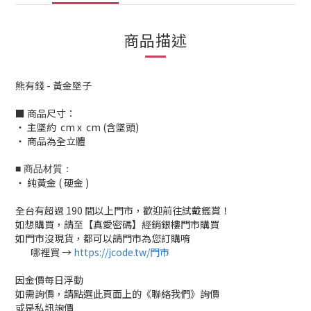
商品描述
熊有錢 - 黃金墜子
■ 商品尺寸：
‧ 主墜約 cm x cm (含墜頭)
‧ 商品為全立體
■ 商品材質：
‧ 純黃金 ( 硬金 )
全台有超過 190 間以上門市，歡迎前往試戴鑑賞！
如想購買，請至【真愛密碼】經銷銀樓門市購買
如門市沒現貨，都可以請門市為您訂購唷
哪裡買 →
https://jcode.tw/門市
✅
因金價每日浮動
如需詢價，請點選此頁面上的《聯絡我們》詢價
或是私訊詢價