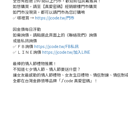
全台有超過 190 間以上門市，歡迎前往試戴鑑賞！
如想購買，請至【真愛密碼】經銷銀樓門市購買
如門市沒現貨，都可以請門市為您訂購唷
✅ 哪裡買 →
https://jcode.tw/門市
因金價每日浮動
如需詢價，請點選此頁面上的《聯絡我們》詢價
或是私訊詢價
✅ ＦＢ詢價
https://jcode.tw/FB私訊
✅ ＬＩＮＥ詢價
https://jcode.tw/加入LINE
最棒的情人節禮物推薦！
不知道七夕情人節、情人節要送什麼？
讓女友最感動的情人節禮物、女友生日禮物、情侶對鍊、情侶對
全都在台灣金飾領導品牌「J'code 真愛密碼」！