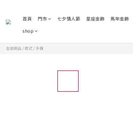
首頁
門市
七夕情人節
星座金飾
馬年金飾
shop
全部商品
/
款式
/
手鍊