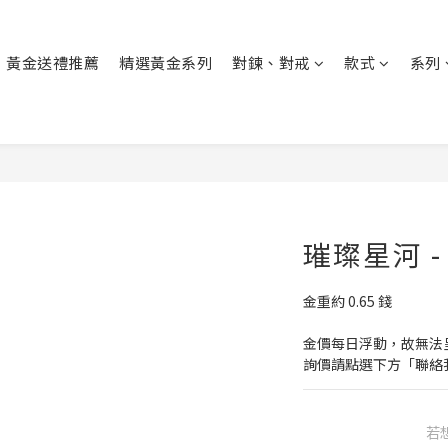
黃金送禮推薦
精選黃金系列
對鍊、對戒
款式
系列
璀璨星河 
金重約 0.65 錢
金價每日浮動，故無法
詢價請點選下方「聯絡
若