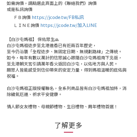
如需詢價，請點選此頁面上的《聯絡我們》詢價
或是私訊詢價
https://jcode.tw/FB私訊
ＦＢ詢價
✅
https://jcode.tw/加入LINE
ＬＩＮＥ詢價
✅
【白沙屯媽祖】 保佑眾生🙏
白沙屯媽祖徒步至北港進香已有近兩百年歷史，
至今仍沿襲「全程徒步、無固定日期、無規劃路線」之傳統。
如今，每年有數以萬計的信眾誠心跟隨白沙屯媽祖南下北返，
至北港朝天宮引請萬年香火返回白沙屯，以佑地方與人民。
願眾人皆能感受到信仰帶來的安定力量，得到媽祖溫暖的庇佑與
祝福。
白沙屯媽祖正版授權聯名，全系列商品皆有白沙屯媽祖加持，消
除穢氣厄運、祈求平安健康。
情人節女友禮物、母親節禮物、生日禮物、周年禮物首選！
了解更多