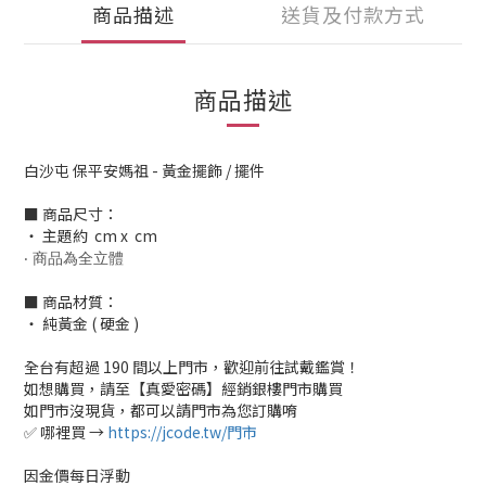
商品描述
送貨及付款方式
商品描述
白沙屯 保平安媽祖 - 黃金擺飾 / 擺件
■ 商品尺寸：
‧ 主題約 cm x cm
‧ 商品為全立體
■ 商品材質：
‧ 純黃金 ( 硬金 )
全台有超過 190 間以上門市，歡迎前往試戴鑑賞！
如想購買，請至【真愛密碼】經銷銀樓門市購買
如門市沒現貨，都可以請門市為您訂購唷
✅ 哪裡買 →
https://jcode.tw/門市
因金價每日浮動