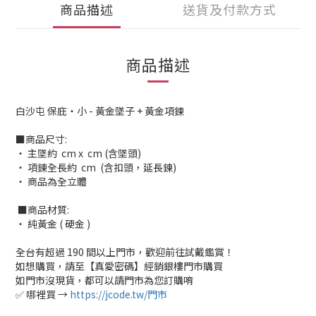
商品描述
送貨及付款方式
商品描述
白沙屯 保庇・小 - 黃金墜子 + 黃金項鍊
■商品尺寸:
‧ 主墜約 cm x cm (含墜頭)
‧ 項鍊全長約 cm (含扣頭，延長鍊)
‧ 商品為全立體
■商品材質:
‧ 純黃金 ( 硬金 )
全台有超過 190 間以上門市，歡迎前往試戴鑑賞！
如想購買，請至【真愛密碼】經銷銀樓門市購買
如門市沒現貨，都可以請門市為您訂購唷
✅ 哪裡買 →
https://jcode.tw/門市