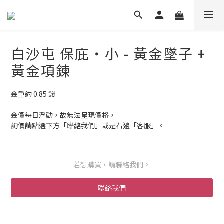
白沙屯 保庇・小 - 黃金墜子 +
黃金項鍊
金重約 0.85 錢
金價每日浮動，故無法呈現價格，
詢價請點選下方「聯絡我們」或是右邊「客服」。
若想購買，請聯絡我們。
聯絡我們