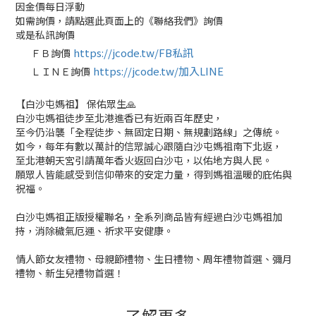
因金價每日浮動
如需詢價，請點選此頁面上的《聯絡我們》詢價
或是私訊詢價
https://jcode.tw/FB私訊
ＦＢ詢價
✅
https://jcode.tw/加入LINE
ＬＩＮＥ詢價
✅
【白沙屯媽祖】 保佑眾生🙏
白沙屯媽祖徒步至北港進香已有近兩百年歷史，
至今仍沿襲「全程徒步、無固定日期、無規劃路線」之傳統。
如今，每年有數以萬計的信眾誠心跟隨白沙屯媽祖南下北返，
至北港朝天宮引請萬年香火返回白沙屯，以佑地方與人民。
願眾人皆能感受到信仰帶來的安定力量，得到媽祖溫暖的庇佑與
祝福。
白沙屯媽祖正版授權聯名，全系列商品皆有經過白沙屯媽祖加
持，消除穢氣厄運、祈求平安健康。
情人節女友禮物、母親節禮物、生日禮物、周年禮物首選、彌月
禮物、新生兒禮物首選！
了解更多