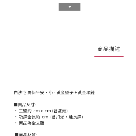
商品描述
白沙屯 勇保平安・小 - 黃金墜子 + 黃金項鍊
■商品尺寸:
‧ 主墜約 cm x cm (含墜頭)
‧ 項鍊全長約 cm (含扣頭，延長鍊)
‧ 商品為全立體
■商品材質: