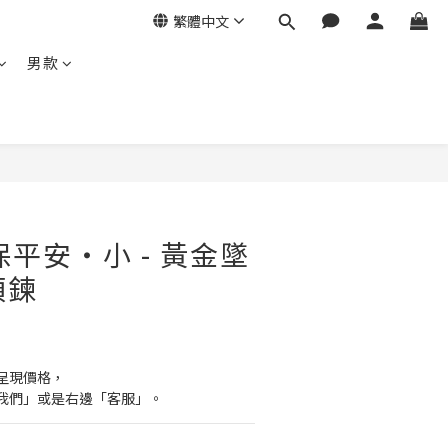
繁體中文
男款
保平安・小 - 黃金墜
項鍊
呈現價格，
我們」或是右邊「客服」。