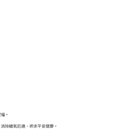
祝福。
，消除穢氣厄運、祈求平安健康。