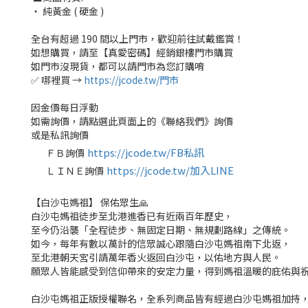
‧ 純黃金 ( 硬金 )
全台有超過 190 間以上門市，歡迎前往試戴鑑賞！
如想購買，請至【真愛密碼】經銷銀樓門市購買
如門市沒現貨，都可以請門市為您訂購唷
✅ 哪裡買 →
https://jcode.tw/門市
因金價每日浮動
如需詢價，請點選此頁面上的《聯絡我們》詢價
或是私訊詢價
https://jcode.tw/FB私訊
ＦＢ詢價
✅
https://jcode.tw/加入LINE
ＬＩＮＥ詢價
✅
【白沙屯媽祖】 保佑眾生🙏
白沙屯媽祖徒步至北港進香已有近兩百年歷史，
至今仍沿襲「全程徒步、無固定日期、無規劃路線」之傳統。
如今，每年有數以萬計的信眾誠心跟隨白沙屯媽祖南下北返，
至北港朝天宮引請萬年香火返回白沙屯，以佑地方與人民。
願眾人皆能感受到信仰帶來的安定力量，得到媽祖溫暖的庇佑與
白沙屯媽祖正版授權聯名，全系列商品皆有經過白沙屯媽祖加持