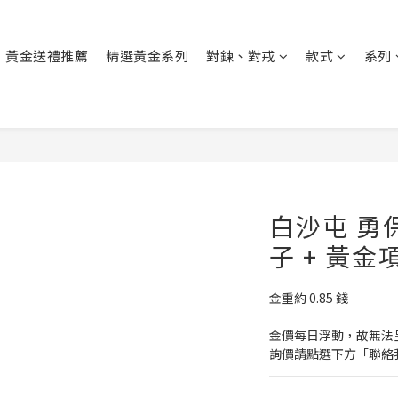
黃金送禮推薦
精選黃金系列
對鍊、對戒
款式
系列
白沙屯 勇
子 + 黃金
金重約 0.85 錢
金價每日浮動，故無法
詢價請點選下方「聯絡