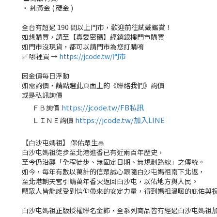
‧ 純黃金 ( 硬金 )
全台有超過 190 間以上門市，歡迎前往試戴鑑賞！
如想購買，請至【真愛密碼】經銷銀樓門市購買
如門市沒現貨，都可以請門市為您訂購唷
✅ 哪裡買 →
https://jcode.tw/門市
因金價每日浮動
如需詢價，請點選此頁面上的《聯絡我們》詢價
或是私訊詢價
https://jcode.tw/FB私訊
ＦＢ詢價
✅
https://jcode.tw/加入LINE
ＬＩＮＥ詢價
✅
【白沙屯媽祖】 保佑眾生🙏
白沙屯媽祖徒步至北港進香已有近兩百年歷史，
至今仍沿襲「全程徒步、無固定日期、無規劃路線」之傳統。
如今，每年有數以萬計的信眾誠心跟隨白沙屯媽祖南下北返，
至北港朝天宮引請萬年香火返回白沙屯，以佑地方與人民。
願眾人皆能感受到信仰帶來的安定力量，得到媽祖溫暖的庇佑與
白沙屯媽祖正版授權聯名金飾，全系列商品皆有經過白沙屯媽祖