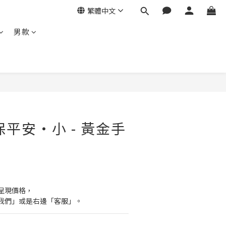
繁體中文
男款
保平安・小 - 黃金手
呈現價格，
我們」或是右邊「客服」。