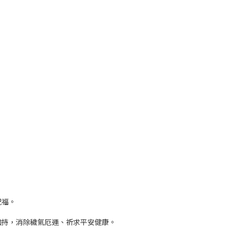
祝福。
加持，消除穢氣厄運、祈求平安健康。