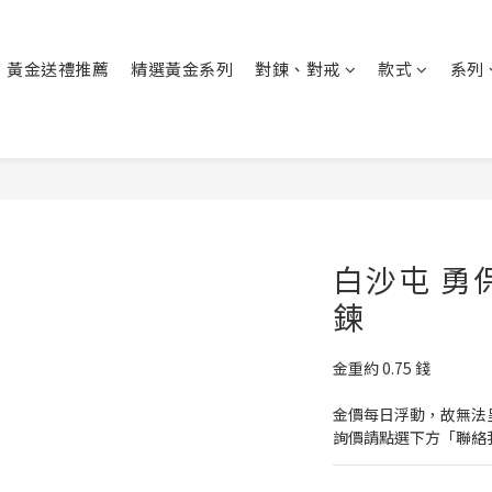
黃金送禮推薦
精選黃金系列
對鍊、對戒
款式
系列
白沙屯 勇
鍊
金重約 0.75 錢
金價每日浮動，故無法
詢價請點選下方「聯絡