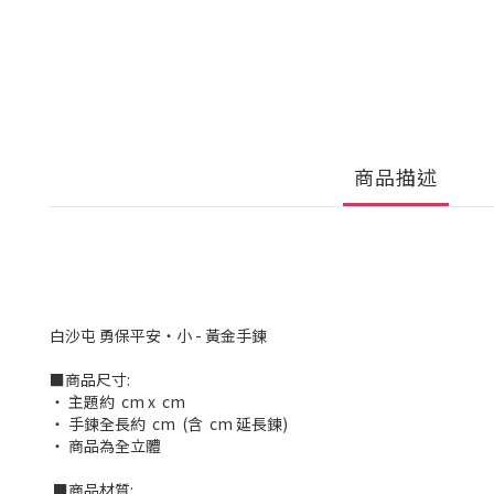
商品描述
白沙屯 勇保平安・小 - 黃金手鍊
■商品尺寸:
‧ 主題約 cm x cm
‧ 手鍊全長約 cm (含 cm 延長鍊)
‧ 商品為全立體
■商品材質: