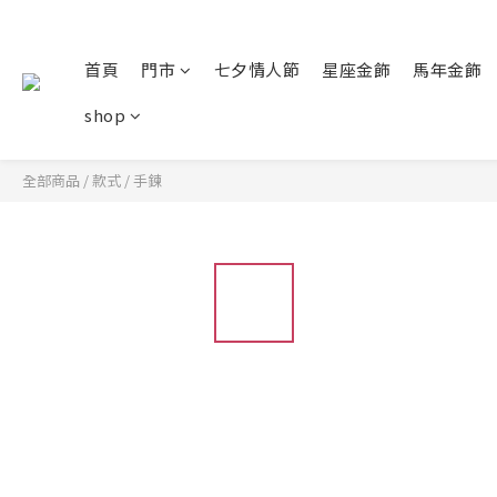
首頁
門市
七夕情人節
星座金飾
馬年金飾
shop
全部商品
/
款式
/
手鍊