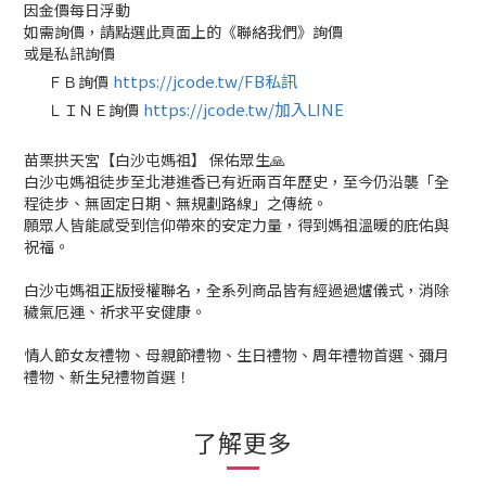
因金價每日浮動
如需詢價，請點選此頁面上的《聯絡我們》詢價
或是私訊詢價
https://jcode.tw/FB私訊
ＦＢ詢價
✅
https://jcode.tw/加入LINE
ＬＩＮＥ詢價
✅
苗栗拱天宮【白沙屯媽祖】 保佑眾生🙏
白沙屯媽祖徒步至北港進香已有近兩百年歷史，至今仍沿襲「全
程徒步、無固定日期、無規劃路線」之傳統。
願眾人皆能感受到信仰帶來的安定力量，得到媽祖溫暖的庇佑與
祝福。
白沙屯媽祖正版授權聯名，全系列商品皆有經過過爐儀式，消除
穢氣厄運、祈求平安健康。
情人節女友禮物、母親節禮物、生日禮物、周年禮物首選、彌月
禮物、新生兒禮物首選！
了解更多