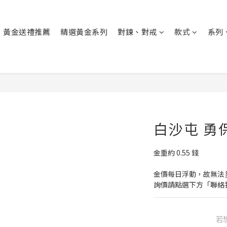
黃金送禮推薦
精選黃金系列
對鍊、對戒
款式
系列
白沙屯 勇
金重約 0.55 錢
金價每日浮動，故無法
詢價請點選下方「聯絡
若