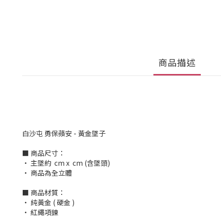
商品描述
白沙屯 勇保蘋安 - 黃金墜子
■ 商品尺寸：
‧ 主墜約 cm x cm (含墜頭)
‧ 商品為全立體
■ 商品材質：
‧ 純黃金 ( 硬金 )
‧ 紅繩項鍊