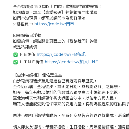
全台有超過 190 間以上門市，歡迎前往試戴鑑賞！
如想購買，請至【真愛密碼】經銷銀樓門市購買
如門市沒現貨，都可以請門市為您訂購唷
✅哪裡買 →
https://jcode.tw/門市
因金價每日浮動
如需詢價，請點選此頁面上的《聯絡我們》詢價
或是私訊詢價
https://jcode.tw/FB私訊
ＦＢ詢價
✅
https://jcode.tw/加入LINE
ＬＩＮＥ詢價
✅
【白沙屯媽祖】 保佑眾生🙏
白沙屯媽祖徒步至北港進香已有近兩百年歷史，
至今仍沿襲「全程徒步、無固定日期、無規劃路線」之傳統。
如今，每年有數以萬計的信眾誠心跟隨白沙屯媽祖南下北返，
至北港朝天宮引請萬年香火返回白沙屯，以佑地方與人民。
願眾人皆能感受到信仰帶來的安定力量，得到媽祖溫暖的庇佑與
白沙屯媽祖正版授權聯名，全系列商品皆有經過過爐儀式，消除
情人節女友禮物、母親節禮物、生日禮物、周年禮物首選、彌月