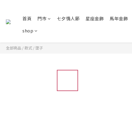
首頁
門市
七夕情人節
星座金飾
馬年金飾
shop
全部商品
/
款式
/
墜子