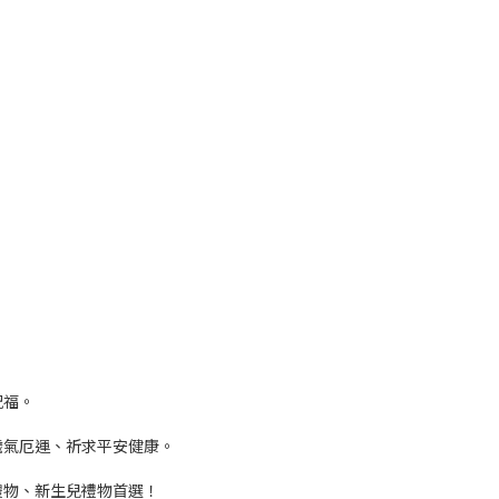
祝福。
穢氣厄運、祈求平安健康。
禮物、新生兒禮物首選！