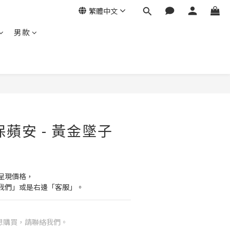
繁體中文
男款
保蘋安 - 黃金墜子
呈現價格，
我們」或是右邊「客服」。
想購買，請聯絡我們。