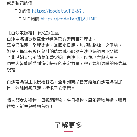
或是私訊詢價
https://jcode.tw/FB私訊
ＦＢ詢價
✅
https://jcode.tw/加入LINE
ＬＩＮＥ詢價
✅
【白沙屯媽祖】 保佑眾生🙏
白沙屯媽祖徒步至北港進香已有近兩百年歷史，
至今仍沿襲「全程徒步、無固定日期、無規劃路線」之傳統。
如今，每年有數以萬計的信眾誠心跟隨白沙屯媽祖南下北返，
至北港朝天宮引請萬年香火返回白沙屯，以佑地方與人民。
願眾人皆能感受到信仰帶來的安定力量，得到媽祖溫暖的庇佑與
祝福。
白沙屯媽祖正版授權聯名，全系列商品皆有經過白沙屯媽祖加
持，消除穢氣厄運、祈求平安健康。
情人節女友禮物、母親節禮物、生日禮物、周年禮物首選、彌月
禮物、新生兒禮物首選！
了解更多