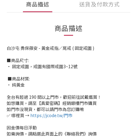
商品描述
送貨及付款方式
商品描述
白沙屯 勇保蘋安 - 黃金戒指／尾戒 ( 固定戒圍 )
■商品尺寸:
‧ 固定戒圍，戒圍有國際戒圍3~12號
■商品材質:
‧ 純黃金
全台有超過 190 間以上門市，歡迎前往試戴鑑賞！
如想購買，請至【真愛密碼】經銷銀樓門市購買
如門市沒現貨，都可以請門市為您訂購唷
✅ 哪裡買 →
https://jcode.tw/門市
因金價每日浮動
如需詢價，請點選此頁面上的《聯絡我們》詢價