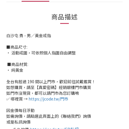
商品描述
白沙屯 勇 - 男／黃金戒指
■商品尺寸:
‧ 活動戒圍，可依照個人指圍自由調整
■商品材質:
‧ 純黃金
全台有超過 190 間以上門市，歡迎前往試戴鑑賞！
如想購買，請至【真愛密碼】經銷銀樓門市購買
如門市沒現貨，都可以請門市為您訂購唷
✅ 哪裡買 →
https://jcode.tw/門市
因金價每日浮動
如需詢價，請點選此頁面上的《聯絡我們》詢價
或是私訊詢價