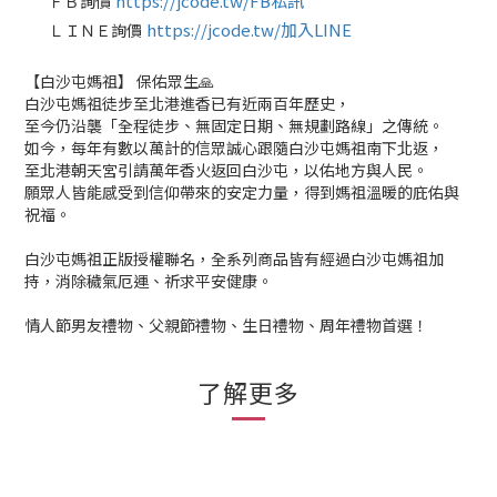
https://jcode.tw/FB私訊
ＦＢ詢價
✅
https://jcode.tw/加入LINE
ＬＩＮＥ詢價
✅
【白沙屯媽祖】 保佑眾生🙏
白沙屯媽祖徒步至北港進香已有近兩百年歷史，
至今仍沿襲「全程徒步、無固定日期、無規劃路線」之傳統。
如今，每年有數以萬計的信眾誠心跟隨白沙屯媽祖南下北返，
至北港朝天宮引請萬年香火返回白沙屯，以佑地方與人民。
願眾人皆能感受到信仰帶來的安定力量，得到媽祖溫暖的庇佑與
祝福。
白沙屯媽祖正版授權聯名，全系列商品皆有經過白沙屯媽祖加
持，消除穢氣厄運、祈求平安健康。
情人節男友禮物、父親節禮物、生日禮物、周年禮物首選！
了解更多