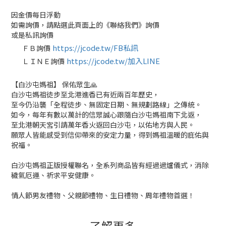
因金價每日浮動
如需詢價，請點選此頁面上的《聯絡我們》詢價
或是私訊詢價
https://jcode.tw/FB私訊
ＦＢ詢價
✅
https://jcode.tw/加入LINE
ＬＩＮＥ詢價
✅
【白沙屯媽祖】 保佑眾生🙏
白沙屯媽祖徒步至北港進香已有近兩百年歷史，
至今仍沿襲「全程徒步、無固定日期、無規劃路線」之傳統。
如今，每年有數以萬計的信眾誠心跟隨白沙屯媽祖南下北返，
至北港朝天宮引請萬年香火返回白沙屯，以佑地方與人民。
願眾人皆能感受到信仰帶來的安定力量，得到媽祖溫暖的庇佑與
祝福。
白沙屯媽祖正版授權聯名，全系列商品皆有經過過爐儀式，消除
穢氣厄運、祈求平安健康。
情人節男友禮物、父親節禮物、生日禮物、周年禮物首選！
了解更多