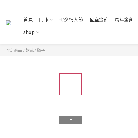
首頁
門市
七夕情人節
星座金飾
馬年金飾
shop
全部商品
/
款式
/
墜子