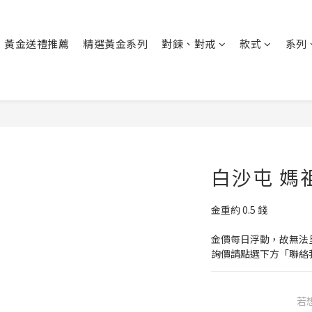
黃金送禮推薦
精選黃金系列
對鍊、對戒
款式
系列
白沙屯 媽
金重約 0.5 錢
金價每日浮動，故無法
詢價請點選下方「聯絡
若