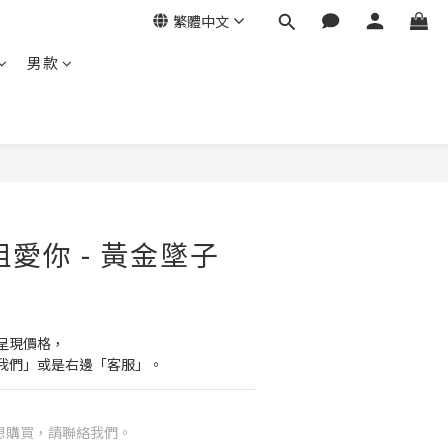
繁體中文
男款
祖愛你 - 黃金墜子
呈現價格，
我們」或是右邊「客服」。
想購買，請聯絡我們。