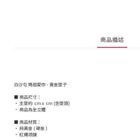
商品描述
白沙屯 媽祖愛你 - 黃金墜子
■ 商品尺寸：
‧ 主墜約 cm x cm (含墜頭)
‧ 商品為全立體
■ 商品材質：
‧ 純黃金 ( 硬金 )
‧ 紅繩項鍊