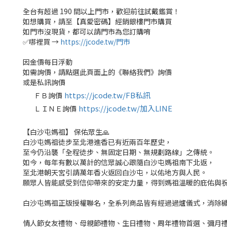
全台有超過 190 間以上門市，歡迎前往試戴鑑賞！
如想購買，請至【真愛密碼】經銷銀樓門市購買
如門市沒現貨，都可以請門市為您訂購唷
✅哪裡買 →
https://jcode.tw/門市
因金價每日浮動
如需詢價，請點選此頁面上的《聯絡我們》詢價
或是私訊詢價
https://jcode.tw/FB私訊
ＦＢ詢價
✅
https://jcode.tw/加入LINE
ＬＩＮＥ詢價
✅
【白沙屯媽祖】 保佑眾生🙏
白沙屯媽祖徒步至北港進香已有近兩百年歷史，
至今仍沿襲「全程徒步、無固定日期、無規劃路線」之傳統。
如今，每年有數以萬計的信眾誠心跟隨白沙屯媽祖南下北返，
至北港朝天宮引請萬年香火返回白沙屯，以佑地方與人民。
願眾人皆能感受到信仰帶來的安定力量，得到媽祖溫暖的庇佑與
白沙屯媽祖正版授權聯名，全系列商品皆有經過過爐儀式，消除
情人節女友禮物、母親節禮物、生日禮物、周年禮物首選、彌月