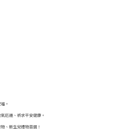
祝福。
穢氣厄運、祈求平安健康。
禮物、新生兒禮物首選！