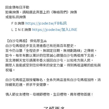
因金價每日浮動
如需詢價，請點選此頁面上的《聯絡我們》詢價
或是私訊詢價
https://jcode.tw/FB私訊
ＦＢ詢價
✅
https://jcode.tw/加入LINE
ＬＩＮＥ詢價
✅
【白沙屯媽祖】 保佑眾生🙏
白沙屯媽祖徒步至北港進香已有近兩百年歷史，
至今仍沿襲「全程徒步、無固定日期、無規劃路線」之傳統。
如今，每年有數以萬計的信眾誠心跟隨白沙屯媽祖南下北返，
至北港朝天宮引請萬年香火返回白沙屯，以佑地方與人民。
願眾人皆能感受到信仰帶來的安定力量，得到媽祖溫暖的庇佑與
祝福。
白沙屯媽祖正版授權聯名，全系列商品皆有白沙屯媽祖加持，消
除穢氣厄運、祈求平安健康。
情人節女友禮物、母親節禮物、生日禮物、周年禮物首選！
了解更多