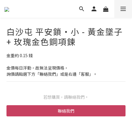
白沙屯 平安鎖・小 - 黃金墜子
+ 玫瑰金色鋼項鍊
金重約 0.15 錢
金價每日浮動，故無法呈現價格，
詢價請點選下方「聯絡我們」或是右邊「客服」。
若想購買，請聯絡我們。
聯絡我們