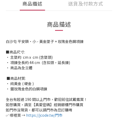
商品描述
送貨及付款方式
商品描述
白沙屯 平安鎖・小 - 黃金墜子 + 玫瑰金色鋼項鍊
■商品尺寸:
‧ 主墜約 cm x cm (含墜頭)
‧ 項鍊全長約 44 cm (含扣頭，延長鍊)
‧ 商品為全立體
■商品材質:
‧ 純黃金 ( 硬金 )
‧ 鍍玫瑰金色的白鋼項鍊
全台有超過 190 間以上門市，歡迎前往試戴鑑賞！
如想購買，請至【真愛密碼】經銷銀樓門市購買
如門市沒現貨，都可以請門市為您訂購唷
✅ 哪裡買 →
https://jcode.tw/門市