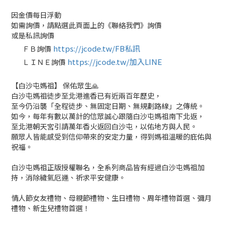
因金價每日浮動
如需詢價，請點選此頁面上的《聯絡我們》詢價
或是私訊詢價
https://jcode.tw/FB私訊
ＦＢ詢價
✅
https://jcode.tw/加入LINE
ＬＩＮＥ詢價
✅
【白沙屯媽祖】 保佑眾生🙏
白沙屯媽祖徒步至北港進香已有近兩百年歷史，
至今仍沿襲「全程徒步、無固定日期、無規劃路線」之傳統。
如今，每年有數以萬計的信眾誠心跟隨白沙屯媽祖南下北返，
至北港朝天宮引請萬年香火返回白沙屯，以佑地方與人民。
願眾人皆能感受到信仰帶來的安定力量，得到媽祖溫暖的庇佑與
祝福。
白沙屯媽祖正版授權聯名，全系列商品皆有經過白沙屯媽祖加
持，消除穢氣厄運、祈求平安健康。
情人節女友禮物、母親節禮物、生日禮物、周年禮物首選、彌月
禮物、新生兒禮物首選！