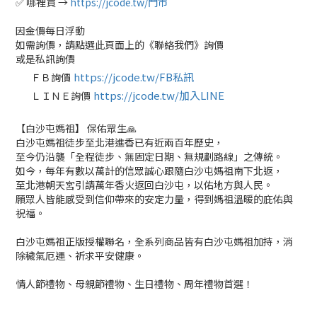
✅ 哪裡買 →
https://jcode.tw/門市
因金價每日浮動
如需詢價，請點選此頁面上的《聯絡我們》詢價
或是私訊詢價
https://jcode.tw/FB私訊
ＦＢ詢價
✅
https://jcode.tw/加入LINE
ＬＩＮＥ詢價
✅
【白沙屯媽祖】 保佑眾生🙏
白沙屯媽祖徒步至北港進香已有近兩百年歷史，
至今仍沿襲「全程徒步、無固定日期、無規劃路線」之傳統。
如今，每年有數以萬計的信眾誠心跟隨白沙屯媽祖南下北返，
至北港朝天宮引請萬年香火返回白沙屯，以佑地方與人民。
願眾人皆能感受到信仰帶來的安定力量，得到媽祖溫暖的庇佑與
祝福。
白沙屯媽祖正版授權聯名，全系列商品皆有白沙屯媽祖加持，消
除穢氣厄運、祈求平安健康。
情人節禮物、母親節禮物、生日禮物、周年禮物首選！