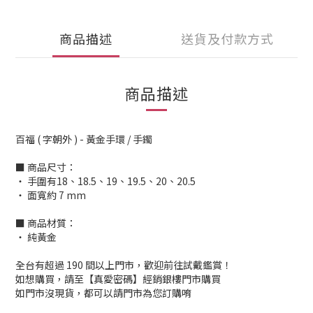
商品描述
送貨及付款方式
商品描述
百福 ( 字朝外 ) - 黃金手環 / 手鐲
■ 商品尺寸：
‧ 手圍有18、18.5、19、19.5、20、20.5
‧ 面寬約 7 mm
■ 商品材質：
‧ 純黃金
全台有超過 190 間以上門市，歡迎前往試戴鑑賞！
如想購買，請至【真愛密碼】經銷銀樓門市購買
如門市沒現貨，都可以請門市為您訂購唷