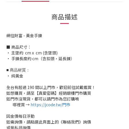
商品描述
網住財富 - 黃金手鍊
■ 商品尺寸：
‧ 主墜約 cm x cm (含墜頭)
‧ 手鍊長度約 cm（含扣頭，延長鍊）
■ 商品材質：
‧ 純黃金
全台有超過 190 間以上門市，歡迎前往試戴鑑賞！
如想購買，請至【真愛密碼】經銷銀樓門市購買
如門市沒現貨，都可以請門市為您訂購唷
哪裡買 →
https://jcode.tw/門市
✅
因金價每日浮動
如需詢價，請點選此頁面上的《聯絡我們》詢價
或是私訊詢價