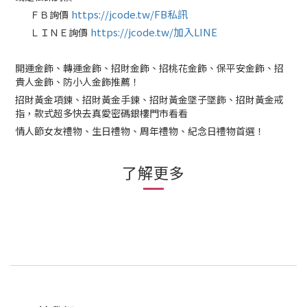
https://jcode.tw/FB私訊
ＦＢ詢價
✅
https://jcode.tw/加入LINE
ＬＩＮＥ詢價
✅
開運金飾、轉運金飾、招財金飾、招桃花金飾、保平安金飾、招
貴人金飾、防小人金飾推薦！
招財黃金項鍊、招財黃金手鍊、招財黃金墜子墜飾、招財黃金戒
指，款式超多快去真愛密碼銀樓門市看看
情人節女友禮物、生日禮物、周年禮物、紀念日禮物首選！
了解更多