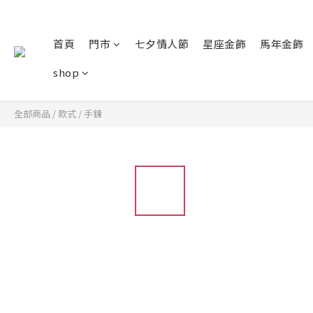
首頁
門市
七夕情人節
星座金飾
馬年金飾
shop
全部商品
/
款式
/
手鍊