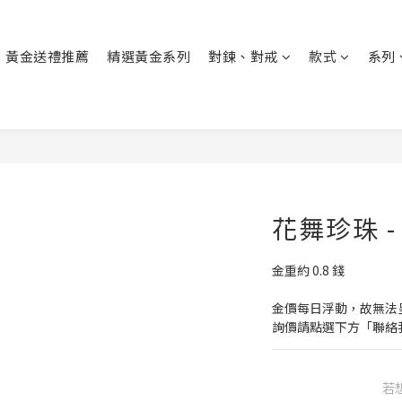
黃金送禮推薦
精選黃金系列
對鍊、對戒
款式
系列
花舞珍珠 
金重約 0.8 錢
金價每日浮動，故無法
詢價請點選下方「聯絡
若