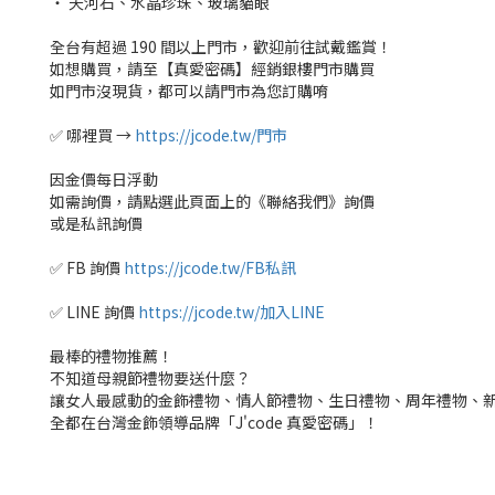
‧ 天河石、水晶珍珠、玻璃貓眼
全台有超過 190 間以上門市，歡迎前往試戴鑑賞！
如想購買，請至【真愛密碼】經銷銀樓門市購買
如門市沒現貨，都可以請門市為您訂購唷
✅ 哪裡買 →
https://jcode.tw/門市
因金價每日浮動
如需詢價，請點選此頁面上的《聯絡我們》詢價
或是私訊詢價
✅ FB 詢價
https://jcode.tw/FB私訊
✅ LINE 詢價
https://jcode.tw/加入LINE
最棒的禮物推薦！
不知道母親節禮物要送什麼？
讓女人最感動的金飾禮物、情人節禮物、生日禮物、周年禮物、
全都在台灣金飾領導品牌「J'code 真愛密碼」！