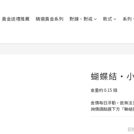
黃金送禮推薦
精選黃金系列
對鍊、對戒
款式
系列
蝴蝶結・小
金重約 0.15 錢
金價每日浮動，故無法
詢價請點選下方「聯絡
若