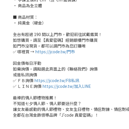
‧ 商品為全立體
■ 商品材質：
‧ 純黃金（硬金）
全台有超過 190 間以上門市，歡迎前往試戴鑑賞！
如想購買，請至【真愛密碼】經銷銀樓門市購買
如門市沒現貨，都可以請門市為您訂購唷
✅ 哪裡買 →
https://jcode.tw/門市
因金價每日浮動
如需詢價，請點選此頁面上的《聯絡我們》詢價
或是私訊詢價
✅ ＦＢ詢價
https://jcode.tw/FB私訊
✅ ＬＩＮＥ詢價
https://jcode.tw/加入LINE
最棒的情人節禮物推薦！
不知道七夕情人節、情人節要送什麼？
讓女友最感動的情人節禮物、女友生日禮物、情侶對鍊、情侶對
全都在台灣金飾領導品牌「J'code 真愛密碼」！