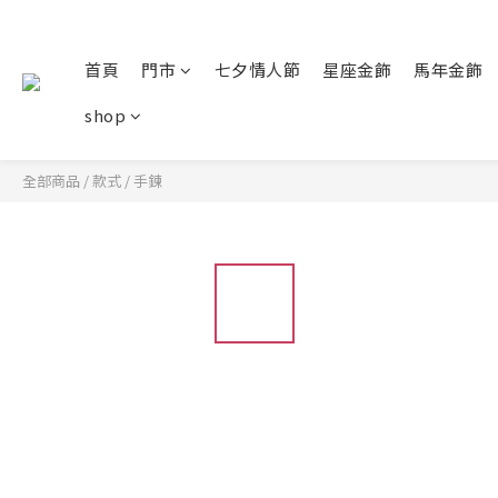
首頁
門市
七夕情人節
星座金飾
馬年金飾
shop
全部商品
/
款式
/
手鍊