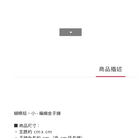
商品描述
蝴蝶結・小 - 編織金手鍊
■ 商品尺寸：
‧ 主題約 cm x cm
‧ 手鍊全長約 cm （含 cm 延長鍊）