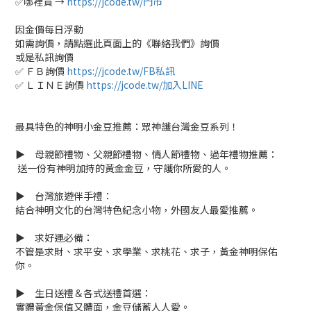
✅哪裡買 →
https://jcode.tw/門市
因金價每日浮動
如需詢價，請點選此頁面上的《聯絡我們》詢價
或是私訊詢價
✅ ＦＢ詢價
https://jcode.tw/FB私訊
✅ ＬＩＮＥ詢價
https://jcode.tw/加入LINE
最具特色的神明小金豆推薦：眾神護台灣金豆系列！
▶ 母親節禮物、父親節禮物、情人節禮物、過年禮物推薦：
送一份有神明加持的黃金金豆，守護你所愛的人。
▶ 台灣旅遊伴手禮：
結合神明文化的台灣特色紀念小物，外國友人最愛推薦。
▶ 求好運必備：
不管是求財、求平安、求學業、求桃花、求子，黃金神明保佑
你。
▶ 生日送禮＆各式送禮首選：
實體黃金保值又體面，金豆儲蓄人人愛。