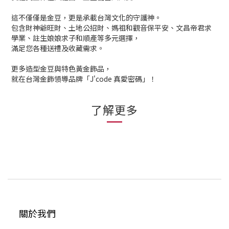
這不僅僅是金豆，更是承載台灣文化的守護神。
包含財神爺旺財、土地公招財、媽祖和觀音保平安、文昌帝君求
學業、註生娘娘求子和順產等多元選擇，
滿足您各種送禮及收藏需求。
更多造型金豆與特色黃金飾品，
就在台灣金飾領導品牌「J'code 真愛密碼」！
了解更多
關於我們