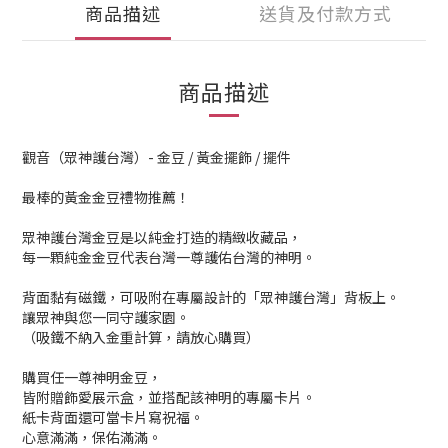
商品描述
送貨及付款方式
商品描述
觀音（眾神護台灣）- 金豆 / 黃金擺飾 / 擺件
最棒的黃金金豆禮物推薦！
眾神護台灣金豆是以純金打造的精緻收藏品，
每一顆純金金豆代表台灣一尊護佑台灣的神明。
背面黏有磁鐵，可吸附在專屬設計的「眾神護台灣」背板上。
讓眾神與您一同守護家園。
（吸鐵不納入金重計算，請放心購買）
購買任一尊神明金豆，
皆附贈飾愛展示盒，並搭配該神明的專屬卡片。
紙卡背面還可當卡片寫祝福。
心意滿滿，保佑滿滿。