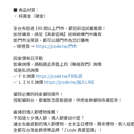
■ 商品材質：
‧ 純黃金（硬金）
全台有超過 190 間以上門市，歡迎前往試戴鑑賞！
如想購買，請至【真愛密碼】經銷銀樓門市購買
如門市沒現貨，都可以請門市為您訂購唷
✅哪裡買 →
https://jcode.tw/門市
因金價每日浮動
如需詢價，請點選此頁面上的《聯絡我們》詢價
或是私訊詢價
✅ ＦＢ詢價
https://jcode.tw/FB私訊
✅ ＬＩＮＥ詢價
https://jcode.tw/加入LINE
貓奴必備的純金貓咪擺件！
搭配貓跳台，愛貓族怎麼能錯過，快把金飾貓咪收藏起來！
最棒的情人節禮物推薦！
不知道七夕情人節、情人節要送什麼？
讓女友最感動的情人節禮物、女友生日禮物、周年禮物、新人結
全都在台灣金飾領導品牌「J'code 真愛密碼」！