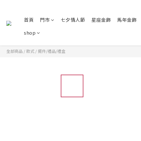
首頁
門市
七夕情人節
星座金飾
馬年金飾
shop
全部商品
/
款式
/
擺件/禮品/禮盒