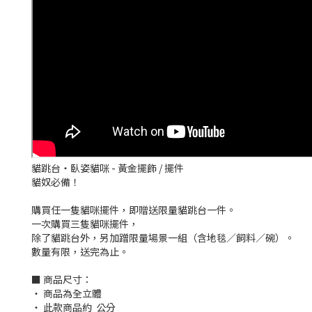
貓跳台・臥姿貓咪 - 黃金擺飾 / 擺件
貓奴必備！
購買任一隻貓咪擺件，即贈送限量貓跳台一件。
一次購買三隻貓咪擺件，
除了貓跳台外，另加蹭限量場景一組（含地毯／飼料／碗）。
數量有限，送完為止。
■ 商品尺寸：
‧ 商品為全立體
‧ 此款商品約 公分