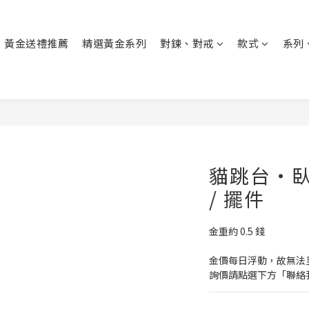
黃金送禮推薦
精選黃金系列
對鍊、對戒
款式
系列
貓跳台・臥
/ 擺件
金重約 0.5 錢
金價每日浮動，故無法
詢價請點選下方「聯絡