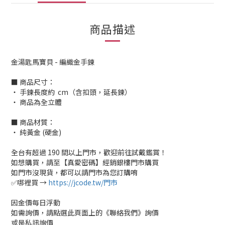
商品描述
金湯匙馬寶貝 - 編織金手鍊
■ 商品尺寸：
‧ 手鍊長度約 cm（含扣頭，延長鍊）
‧ 商品為全立體
■ 商品材質：
‧ 純黃金 (硬金)
全台有超過 190 間以上門市，歡迎前往試戴鑑賞！
如想購買，請至【真愛密碼】經銷銀樓門市購買
如門市沒現貨，都可以請門市為您訂購唷
✅哪裡買 →
https://jcode.tw/門市
因金價每日浮動
如需詢價，請點選此頁面上的《聯絡我們》詢價
或是私訊詢價