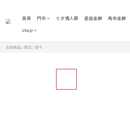
首頁
門市
七夕情人節
星座金飾
馬年金飾
shop
全部商品
/
款式
/
墜子