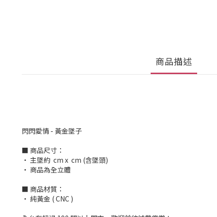
商品描述
閃閃愛情 - 黃金墜子
■ 商品尺寸：
‧ 主墜約 cm x cm (含墜頭)
‧ 商品為全立體
■ 商品材質：
‧ 純黃金 ( CNC )