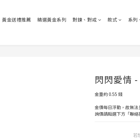
黃金送禮推薦
精選黃金系列
對鍊、對戒
款式
系列
閃閃愛情 
金重約 0.55 錢
金價每日浮動，故無法
詢價請點選下方「聯絡
若