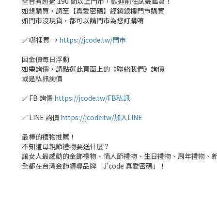
全台有超過 190 間以上門市，歡迎前往試戴鑑賞！
如想購買，請至【真愛密碼】經銷銀樓門市購買
如門市沒現貨，都可以請門市為您訂購唷
✅ 哪裡買 →
https://jcode.tw/門市
因金價每日浮動
如需詢價，請點選此頁面上的《聯絡我們》詢價
或是私訊詢價
✅ FB 詢價
https://jcode.tw/FB私訊
✅ LINE 詢價
https://jcode.tw/加入LINE
最棒的禮物推薦！
不知道母親節禮物要送什麼？
讓女人最感動的金飾禮物、情人節禮物、生日禮物、周年禮物、
全都在台灣金飾領導品牌「J'code 真愛密碼」！