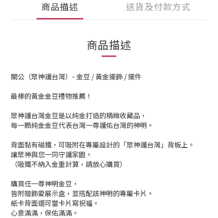
商品描述
送貨及付款方式
商品描述
關公（眾神護台灣）- 金豆 / 黃金擺飾 / 擺件
最棒的黃金金豆禮物推薦！
眾神護台灣金豆是以純金打造的精緻收藏品，
每一顆純金金豆代表台灣一尊護佑台灣的神明。
背面黏有磁鐵，可吸附在專屬設計的「眾神護台灣」背板上。
讓眾神與您一同守護家園。
（吸鐵不納入金重計算，請放心購買）
購買任一尊神明金豆，
皆附贈飾愛展示盒，並搭配該神明的專屬卡片。
紙卡背面還可當卡片寫祝福。
心意滿滿，保佑滿滿。