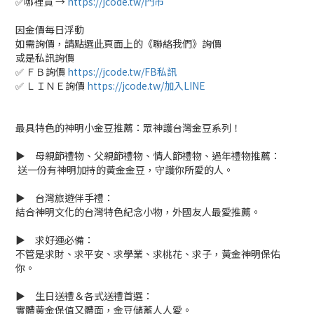
✅哪裡買 →
https://jcode.tw/門市
因金價每日浮動
如需詢價，請點選此頁面上的《聯絡我們》詢價
或是私訊詢價
✅ ＦＢ詢價
https://jcode.tw/FB私訊
✅ ＬＩＮＥ詢價
https://jcode.tw/加入LINE
最具特色的神明小金豆推薦：眾神護台灣金豆系列！
▶ 母親節禮物、父親節禮物、情人節禮物、過年禮物推薦：
送一份有神明加持的黃金金豆，守護你所愛的人。
▶ 台灣旅遊伴手禮：
結合神明文化的台灣特色紀念小物，外國友人最愛推薦。
▶ 求好運必備：
不管是求財、求平安、求學業、求桃花、求子，黃金神明保佑
你。
▶ 生日送禮＆各式送禮首選：
實體黃金保值又體面，金豆儲蓄人人愛。