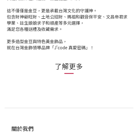
這不僅僅是金豆，更是承載台灣文化的守護神。
包含財神爺旺財、土地公招財、媽祖和觀音保平安、文昌帝君求
學業、註生娘娘求子和順產等多元選擇，
滿足您各種送禮及收藏需求。
更多造型金豆與特色黃金飾品，
就在台灣金飾領導品牌「J'code 真愛密碼」！
了解更多
關於我們