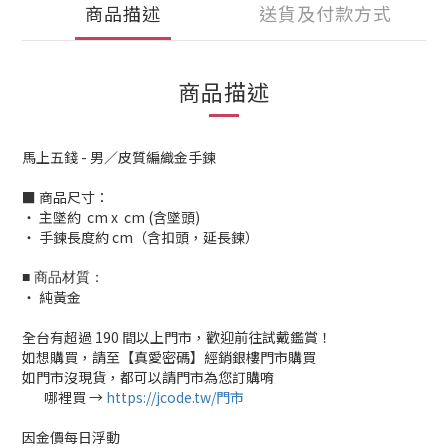
商品描述
送貨及付款方式
商品描述
馬上五錢 - 男／皮質編織金手鍊
■ 商品尺寸：
‧ 主墜約 cm x cm (含墜頭)
‧ 手鍊長度約 cm（含扣頭，延長鍊）
■ 商品材質：
‧ 純黃金
全台有超過 190 間以上門市，歡迎前往試戴鑑賞！
如想購買，請至【真愛密碼】經銷銀樓門市購買
如門市沒現貨，都可以請門市為您訂購唷
哪裡買 →
https://jcode.tw/門市
✅
因金價每日浮動