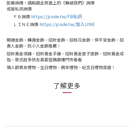
如需詢價，請點選此頁面上的《聯絡我們》詢價
或是私訊詢價
https://jcode.tw/FB私訊
ＦＢ詢價
✅
https://jcode.tw/加入LINE
ＬＩＮＥ詢價
✅
開運金飾、轉運金飾、招財金飾、招桃花金飾、保平安金飾、招
貴人金飾、防小人金飾推薦！
招財黃金項鍊、招財黃金手鍊、招財黃金墜子墜飾、招財黃金戒
指，款式超多快去真愛密碼銀樓門市看看
情人節男友禮物、生日禮物、周年禮物、紀念日禮物首選！
了解更多