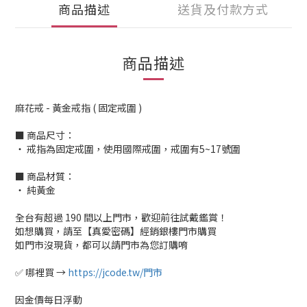
商品描述
送貨及付款方式
商品描述
麻花戒 - 黃金戒指 ( 固定戒圍 )
■ 商品尺寸：
‧ 戒指為固定戒圍，使用國際戒圍，戒圍有5~17號圍
■ 商品材質：
‧ 純黃金
全台有超過 190 間以上門市，歡迎前往試戴鑑賞！
如想購買，請至【真愛密碼】經銷銀樓門市購買
如門市沒現貨，都可以請門市為您訂購唷
✅ 哪裡買 →
https://jcode.tw/門市
因金價每日浮動