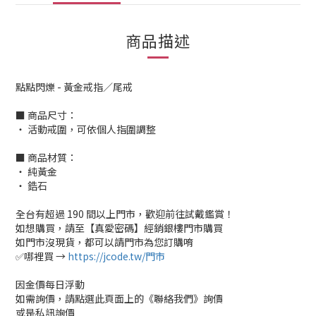
商品描述
點點閃爍 - 黃金戒指／尾戒
■ 商品尺寸：
‧ 活動戒圍，可依個人指圍調整
■ 商品材質：
‧ 純黃金
‧ 鋯石
全台有超過 190 間以上門市，歡迎前往試戴鑑賞！
如想購買，請至【真愛密碼】經銷銀樓門市購買
如門市沒現貨，都可以請門市為您訂購唷
✅哪裡買 →
https://jcode.tw/門市
因金價每日浮動
如需詢價，請點選此頁面上的《聯絡我們》詢價
或是私訊詢價