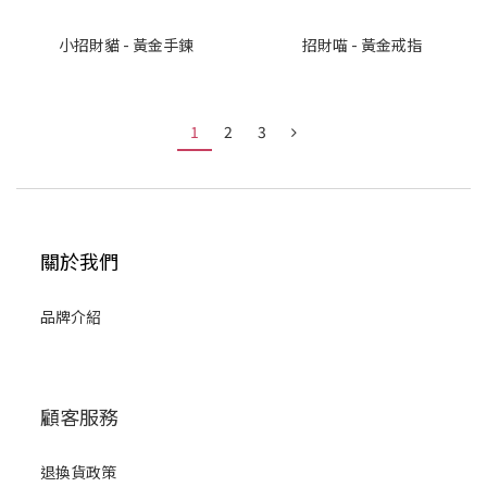
小招財貓 - 黃金手鍊
招財喵 - 黃金戒指
1
2
3
關於我們
品牌介紹
顧客服務
退換貨政策