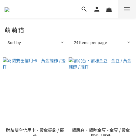
萌萌貓
Sort by
24 Items per page
財貓雙全信用卡 - 黃金擺飾 / 擺
貓跳台・貓咪金豆 - 金豆 / 黃金