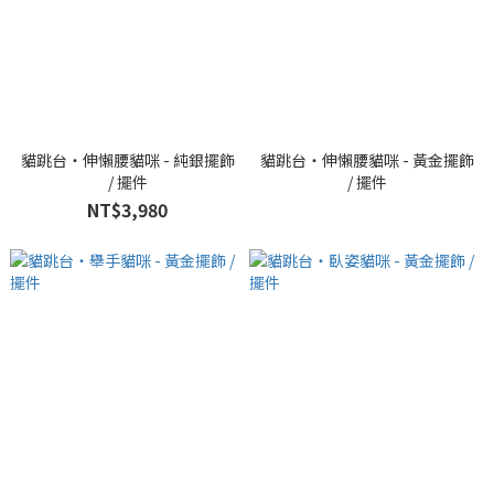
貓跳台・伸懶腰貓咪 - 純銀擺飾
貓跳台・伸懶腰貓咪 - 黃金擺飾
/ 擺件
/ 擺件
NT$3,980