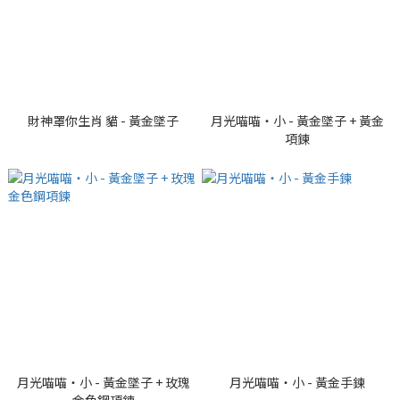
財神罩你生肖 貓 - 黃金墜子
月光喵喵・小 - 黃金墜子 + 黃金
項鍊
月光喵喵・小 - 黃金墜子 + 玫瑰
月光喵喵・小 - 黃金手鍊