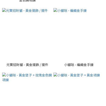
金色鋼項鍊
元寶招財貓 - 黃金擺飾 / 擺件
小貓咪 - 編織金手鍊