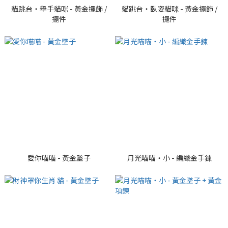
貓跳台・舉手貓咪 - 黃金擺飾 /
貓跳台・臥姿貓咪 - 黃金擺飾 /
擺件
擺件
愛你喵喵 - 黃金墜子
月光喵喵・小 - 編織金手鍊