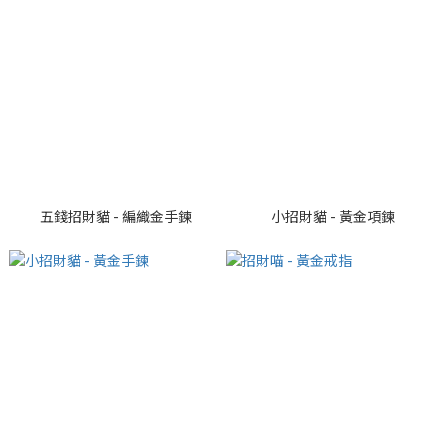
五錢招財貓 - 編織金手鍊
小招財貓 - 黃金項鍊