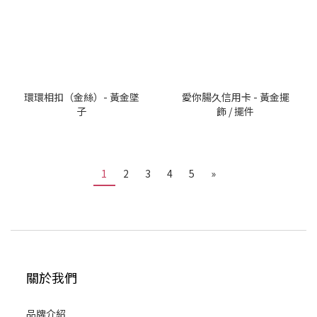
環環相扣（金絲）- 黃金墜
愛你腸久信用卡 - 黃金擺
子
飾 / 擺件
1
2
3
4
5
»
關於我們
品牌介紹