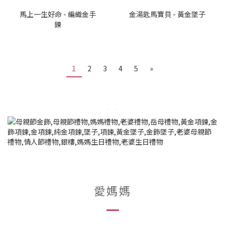
馬上一生好命 - 編織金手
金湯匙馬寶貝 - 黃金墜子
鍊
1
2
3
4
5
»
愛媽媽