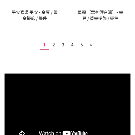
平安喜樂 平安 - 金豆 / 黃
單顆 （眾神護台灣）- 金
金擺飾 / 擺件
豆 / 黃金擺飾 / 擺件
1
2
3
4
5
»