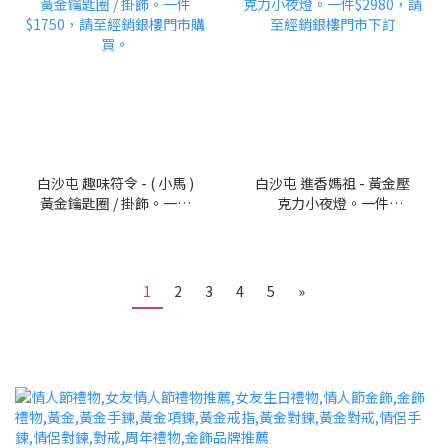
白沙屯 趣味符令 - ( 小馬 )
白沙屯 進香媽祖 - 黃金壓
黃金鑰匙圈 / 掛飾。一件
克力小夜燈。一件
$1750，請至經銷銀樓門
$2980，請至經銷銀樓門
市購買。
市下訂
1
2
3
4
5
»