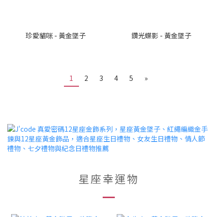
珍愛貓咪 - 黃金墜子
鑽光蝶影 - 黃金墜子
1
2
3
4
5
»
星座幸運物