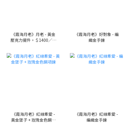
《霞海月老》月老 - 黃金
《霞海月老》好對象 - 編
壓克力擺件。＄1400／一
織金手鍊
件，請至門市購買。
《霞海月老》紅線牽愛 -
《霞海月老》紅線牽愛 -
黃金墜子 + 玫瑰金色鋼項
編織金手鍊
鍊