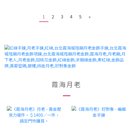
1
2
3
4
5
»
霞海月老