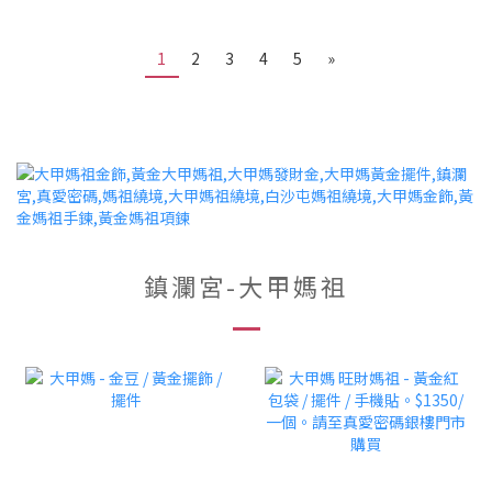
1
2
3
4
5
»
鎮瀾宮-大甲媽祖